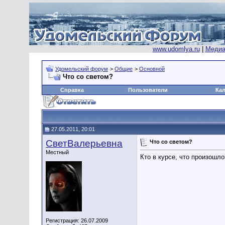
www.udomlya.ru
|
Медиа
Удомельский форум
>
Общие
>
Основной
Что со светом?
Справка
Пользователи
Ка
27.05.2011, 20:01
СветВалерьевна
Что со светом?
Местный
Кто в курсе, что произошл
Регистрация: 26.07.2009