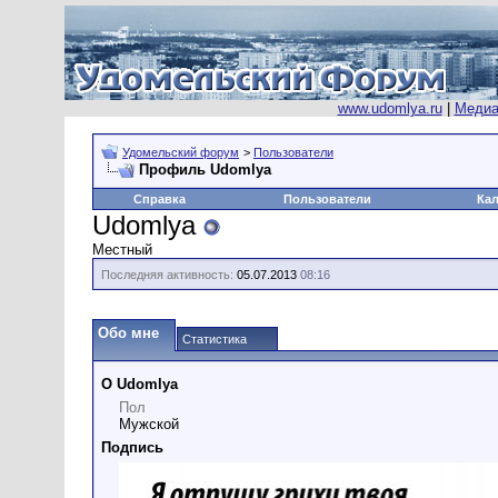
www.udomlya.ru
|
Медиа
Удомельский форум
>
Пользователи
Профиль Udomlya
Справка
Пользователи
Ка
Udomlya
Местный
Последняя активность:
05.07.2013
08:16
Обо мне
Статистика
О Udomlya
Пол
Мужской
Подпись