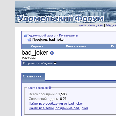
www.udomlya.ru
|
Медиа
Удомельский форум
>
Пользователи
Профиль bad_joker
Справка
Пользователи
Ка
bad_joker
Местный
Отправить сообщение
Статистика
Всего сообщений
Всего сообщений:
1,588
Сообщений в день:
0.21
Найти все сообщения от bad_joker
Найти все темы, созданные bad_joker