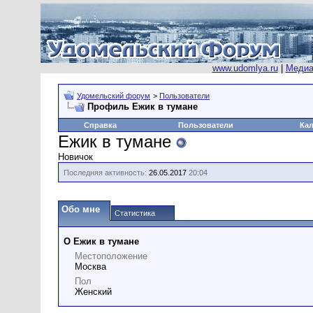
www.udomlya.ru
|
Медиа
Удомельский форум
>
Пользователи
Профиль Ежик в тумане
Справка
Пользователи
Ка
Ежик в тумане
Новичок
Последняя активность:
26.05.2017
20:04
Обо мне
Статистика
О Ежик в тумане
Местоположение
Москва
Пол
Женский