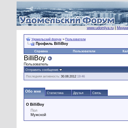
www.udomlya.ru
|
Медиа
Удомельский форум
>
Пользователи
Профиль BilliBoy
Справка
Пользователи
Ка
BilliBoy
Пользователь
Отправить сообщение
Последняя активность:
30.08.2012
19:46
Обо мне
Статистика
Друзья
Связь
О BilliBoy
Пол
Мужской