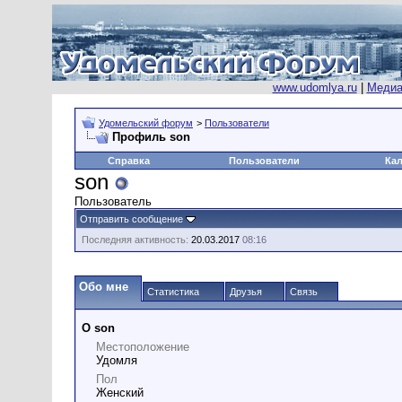
www.udomlya.ru
|
Медиа
Удомельский форум
>
Пользователи
Профиль son
Справка
Пользователи
Ка
son
Пользователь
Отправить сообщение
Последняя активность:
20.03.2017
08:16
Обо мне
Статистика
Друзья
Связь
О son
Местоположение
Удомля
Пол
Женский