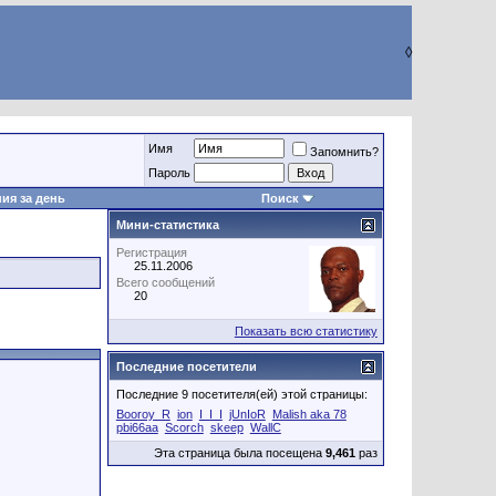
◊
Имя
Запомнить?
Пароль
ия за день
Поиск
Мини-статистика
Регистрация
25.11.2006
Всего сообщений
20
Показать всю статистику
Последние посетители
Последние 9 посетителя(ей) этой страницы:
Booroy_R
ion
I_I_I
jUnIoR
Malish aka 78
pbi66aa
Scorch
skeep
WallC
Эта страница была посещена
9,461
раз