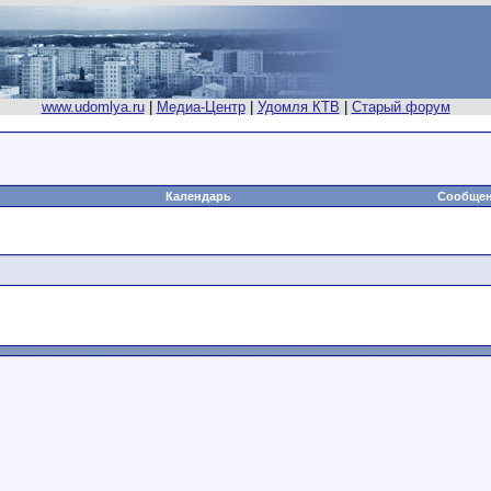
www.udomlya.ru
|
Медиа-Центр
|
Удомля КТВ
|
Старый форум
Календарь
Сообщен