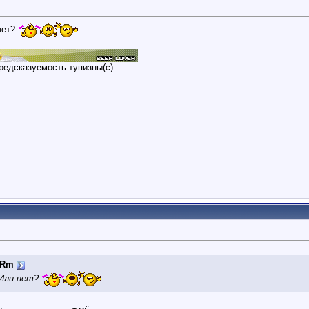
нет?
редсказуемость тупизны(с)
oRm
 Или нет?