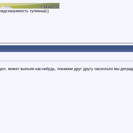
редсказуемость тупизны(с)
видел, может выпьем как-нибудь, покажем друг другу насколько мы дегра