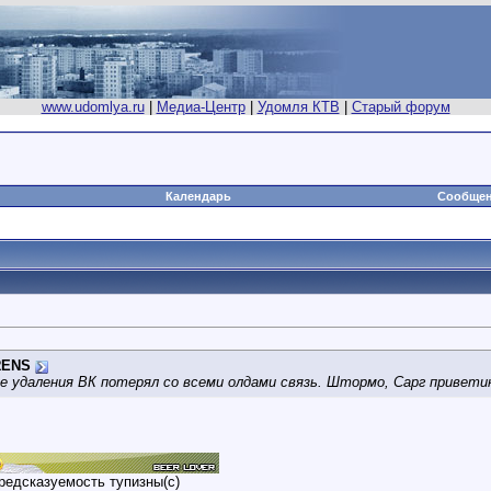
www.udomlya.ru
|
Медиа-Центр
|
Удомля КТВ
|
Старый форум
Календарь
Сообщен
RENS
е удаления ВК потерял со всеми олдами связь. Штормо, Сарг привети
редсказуемость тупизны(с)