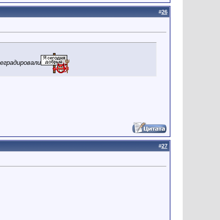
#
26
деградировали
#
27