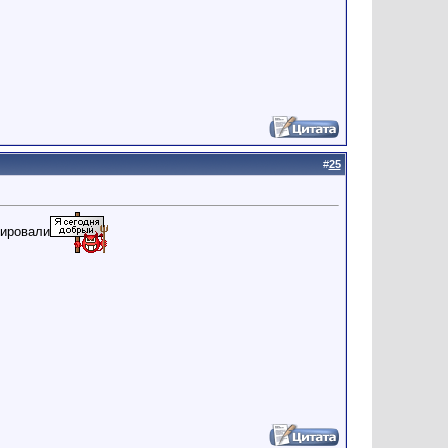
#
25
дировали