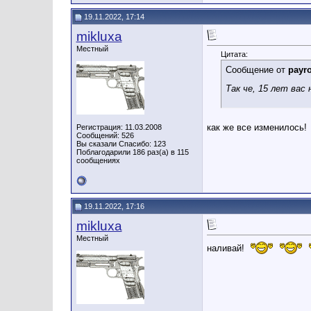
19.11.2022, 17:14
mikluxa
Местный
Цитата:
Сообщение от
payro
Так че, 15 лет вас
как же все изменилось!
Регистрация: 11.03.2008
Сообщений: 526
Вы сказали Спасибо: 123
Поблагодарили 186 раз(а) в 115
сообщениях
19.11.2022, 17:16
mikluxa
Местный
наливай!