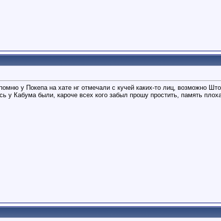
омню у Покепа на хате нг отмечали с кучей каких-то лиц, возможно Што
сь у Кабума были, кароче всех кого забыл прошу простить, память плох