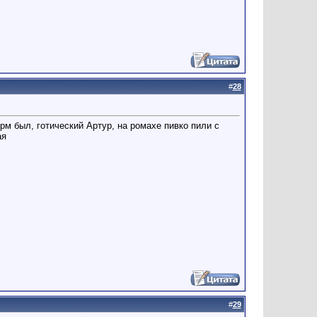
#
28
рм был, готический Артур, на ромахе пивко пили с
ая
#
29