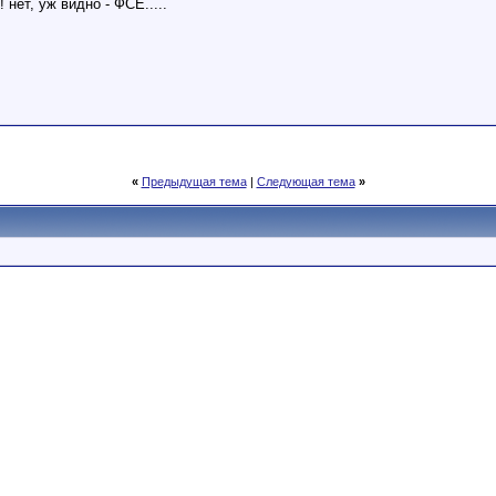
нет, уж видно - ФСЁ.....
«
Предыдущая тема
|
Следующая тема
»