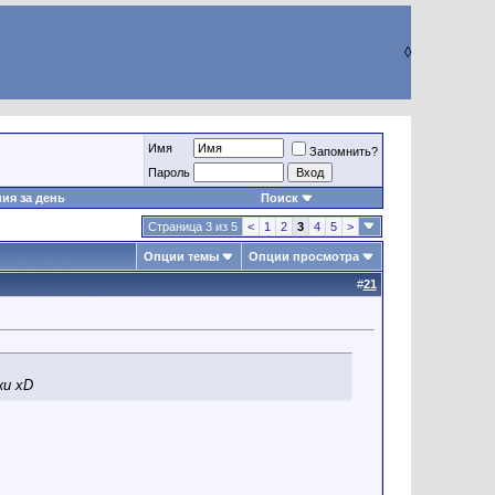
◊
Имя
Запомнить?
Пароль
ия за день
Поиск
Страница 3 из 5
<
1
2
3
4
5
>
Опции темы
Опции просмотра
#
21
ки xD