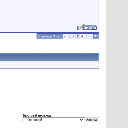
Страница 3 из 5
<
1
2
3
4
5
>
Быстрый переход