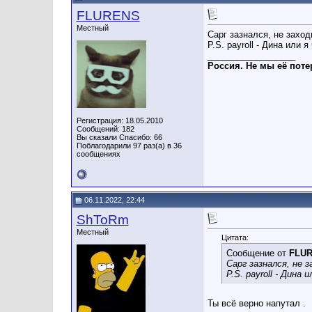
FLURENS
Местный
Сарг зазнался, не заход
P.S. payroll - Дина или я
__________________
Россия. Не мы её поте
Регистрация: 18.05.2010
Сообщений: 182
Вы сказали Спасибо: 66
Поблагодарили 97 раз(а) в 36
сообщениях
06.11.2022, 22:44
ShToRm
Местный
Цитата:
Сообщение от
FLU
Сарг зазнался, не 
P.S. payroll - Дина
Ты всё верно напутал .