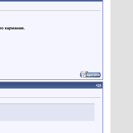
по карманам.
#
24