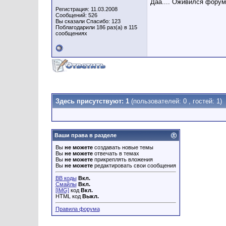
Даа.... Оживился форум! 
Регистрация: 11.03.2008
Сообщений: 526
Вы сказали Спасибо: 123
Поблагодарили 186 раз(а) в 115
сообщениях
Здесь присутствуют: 1
(пользователей: 0 , гостей: 1)
Ваши права в разделе
Вы
не можете
создавать новые темы
Вы
не можете
отвечать в темах
Вы
не можете
прикреплять вложения
Вы
не можете
редактировать свои сообщения
BB коды
Вкл.
Смайлы
Вкл.
[IMG]
код
Вкл.
HTML код
Выкл.
Правила форума