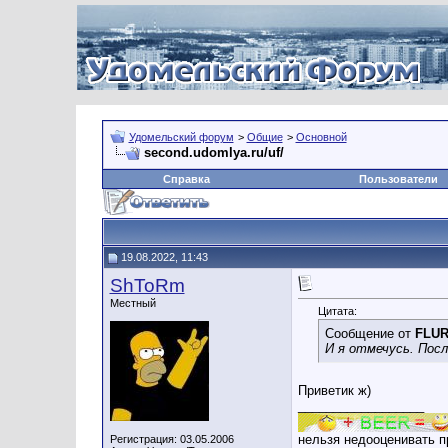
Удомельский форум
>
Общие
>
Основной
second.udomlya.ru/uf/
Справка
Пользователи
19.08.2022, 11:43
ShToRm
Местный
Цитата:
Сообщение от
FLU
И я отмечусь. Посл
Приветик ж)
__________________
нельзя недооценивать п
Регистрация: 03.05.2006