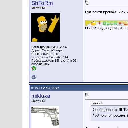
ShToRm
Местный
Год почти прошёл. Или 
__________________
нельзя недооценивать п
Регистрация: 03.05.2006
Адрес: Удомля/Тверь
Сообщений: 1,016
Вы сказали Спасибо: 114
Поблагодарили 148 раз(а) в 92
сообщениях
10.11.2023, 19:23
mikluxa
Местный
Цитата:
Сообщение от
ShT
Год почти прошёл.