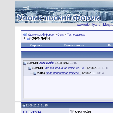
www.udomlya.ru
|
Медиа
Удомельский форум
>
Сеть
>
Техподдержка
ОФФ ЛАЙН
Справка
Пользователи
Ка
LLlyT3H
ОФФ ЛАЙН
12.08.2013,
11:15
LLlyT3H
Что-то молчание дружное, не...
12.08.2013,
11:41
moleg
Пора перейти на прямое...
12.08.2013,
18:23
12.08.2013, 11:15
LLlyT3H
ОФФ ЛАЙН