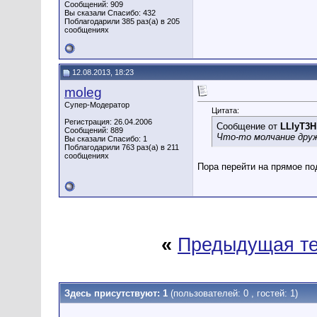
Сообщений: 909
Вы сказали Спасибо: 432
Поблагодарили 385 раз(а) в 205
сообщениях
12.08.2013, 18:23
moleg
Супер-Модератор
Цитата:
Регистрация: 26.04.2006
Сообщение от
LLlyT3H
Сообщений: 889
Что-то молчание друж
Вы сказали Спасибо: 1
Поблагодарили 763 раз(а) в 211
сообщениях
Пора перейти на прямое п
«
Предыдущая т
Здесь присутствуют: 1
(пользователей: 0 , гостей: 1)