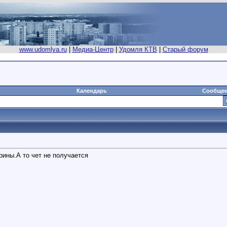
www.udomlya.ru
|
Медиа-Центр
|
Удомля КТВ
|
Старый форум
Календарь
Сообщен
рины.А то чет не получается