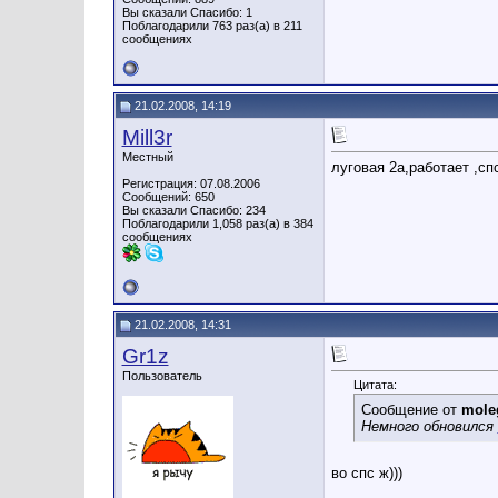
Вы сказали Спасибо: 1
Поблагодарили 763 раз(а) в 211
сообщениях
21.02.2008, 14:19
Mill3r
Местный
луговая 2а,работает ,сп
Регистрация: 07.08.2006
Сообщений: 650
Вы сказали Спасибо: 234
Поблагодарили 1,058 раз(а) в 384
сообщениях
21.02.2008, 14:31
Gr1z
Пользователь
Цитата:
Сообщение от
mole
Немного обновился
во спс ж)))