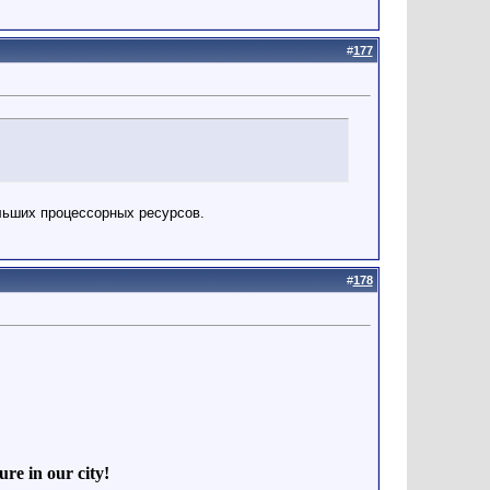
#
177
ольших процессорных ресурсов.
#
178
re in our city!