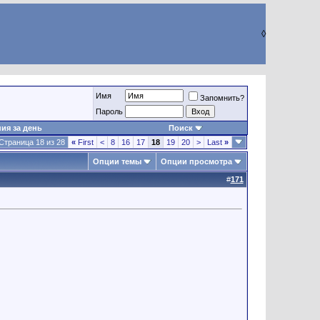
◊
Имя
Запомнить?
Пароль
ия за день
Поиск
Страница 18 из 28
«
First
<
8
16
17
18
19
20
>
Last
»
Опции темы
Опции просмотра
#
171