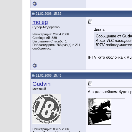
21.02.2008, 15:32
moleg
Супер-Модератор
Цитата:
Регистрация: 26.04.2006
Сообщение от
Gudv
Сообщений: 889
А как VLC настрои
Вы сказали Спасибо: 1
IPTV подтормажива
Поблагодарили 763 раз(а) в 211
сообщениях
IPTV -это оболочка к V
21.02.2008, 15:45
Gudvin
Местный
А в дальнейшем будет р
__________________
Регистрация: 03.05.2006