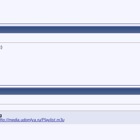
с)
g
ftp://media.udomlya.ru/Playlist.m3u