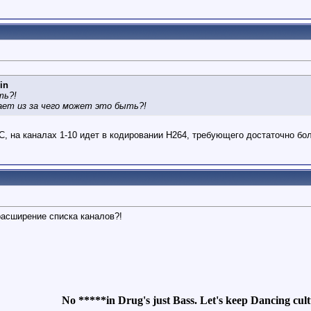
in
ть?!
ет из за чего может это быть?!
LC, на каналах 1-10 идет в кодировании H264, требующего достаточно б
асширение списка каналов?!
No *****in Drug's just Bass. Let's keep Dancing cultu