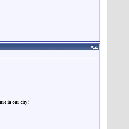
#
176
re in our city!