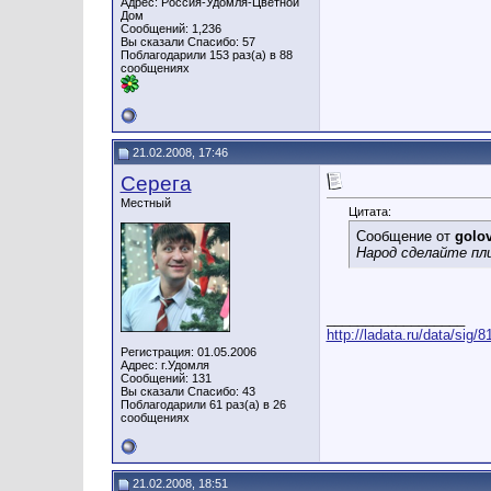
Адрес: Россия-Удомля-Цветной
Дом
Сообщений: 1,236
Вы сказали Спасибо: 57
Поблагодарили 153 раз(а) в 88
сообщениях
21.02.2008, 17:46
Серега
Местный
Цитата:
Сообщение от
golo
Народ сделайте пл
__________________
http://ladata.ru/data/sig/
Регистрация: 01.05.2006
Адрес: г.Удомля
Сообщений: 131
Вы сказали Спасибо: 43
Поблагодарили 61 раз(а) в 26
сообщениях
21.02.2008, 18:51