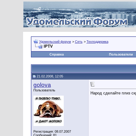
Удомельский форум
>
Сеть
>
Техподдержка
IPTV
Справка
Пользователи
21.02.2008, 12:05
golova
Пользователь
Народ сделайте плиз ск
Регистрация: 08.07.2007
Сообщений: 81