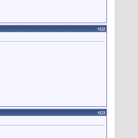
#
172
#
173