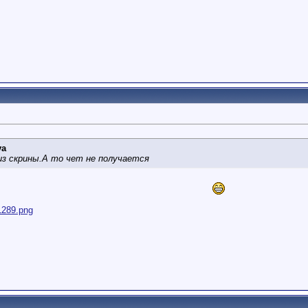
va
из скрины.А то чет не получается
81289.png