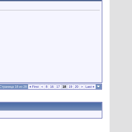
Страница 18 из 28
«
First
<
8
16
17
18
19
20
>
Last
»