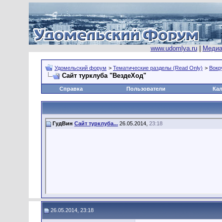
www.udomlya.ru
|
Медиа
Удомельский форум
>
Тематические разделы (Read Only)
>
Вокр
Сайт турклуба "ВездеХод"
Справка
Пользователи
Ка
ГудВин
Сайт турклуба...
26.05.2014,
23:18
26.05.2014, 23:18