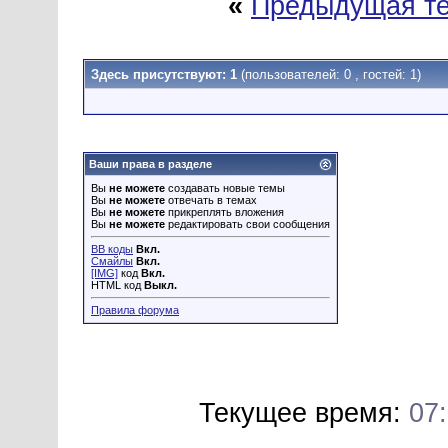
«
Предыдущая т
Здесь присутствуют: 1
(пользователей: 0 , гостей: 1)
Ваши права в разделе
Вы
не можете
создавать новые темы
Вы
не можете
отвечать в темах
Вы
не можете
прикреплять вложения
Вы
не можете
редактировать свои сообщения
BB коды
Вкл.
Смайлы
Вкл.
[IMG]
код
Вкл.
HTML код
Выкл.
Правила форума
Текущее время:
07