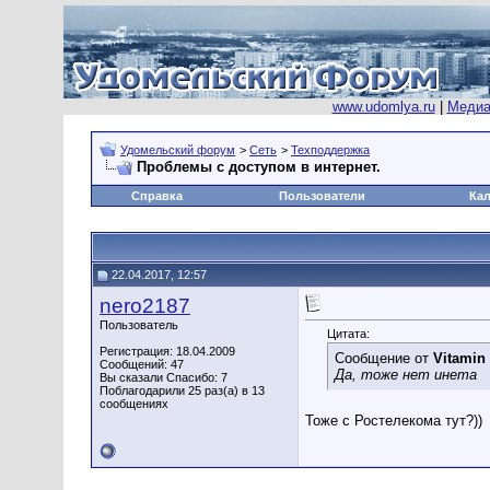
www.udomlya.ru
|
Медиа
Удомельский форум
>
Сеть
>
Техподдержка
Проблемы с доступом в интернет.
Справка
Пользователи
Ка
22.04.2017, 12:57
nero2187
Пользователь
Цитата:
Регистрация: 18.04.2009
Сообщение от
Vitamin
Сообщений: 47
Да, тоже нет инета
Вы сказали Спасибо: 7
Поблагодарили 25 раз(а) в 13
сообщениях
Тоже с Ростелекома тут?))