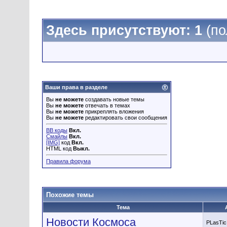
Здесь присутствуют: 1
(по
Ваши права в разделе
Вы
не можете
создавать новые темы
Вы
не можете
отвечать в темах
Вы
не можете
прикреплять вложения
Вы
не можете
редактировать свои сообщения
BB коды
Вкл.
Смайлы
Вкл.
[IMG]
код
Вкл.
HTML код
Выкл.
Правила форума
Похожие темы
Тема
Новости Космоса
PLasTic