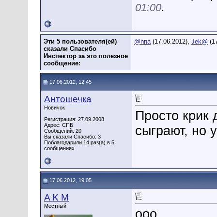
01:00
.
Эти 5 пользователя(ей)
@nna
(17.06.2012),
Jek@
(1
сказали Спасибо
Инспектор за это полезное
сообщение:
17.06.2012, 12:45
Антошечка
Новичок
Просто крик 
Регистрация: 27.09.2008
Адрес: СПБ
сыграют, но у
Сообщений: 20
Вы сказали Спасибо: 3
Поблагодарили 14 раз(а) в 5
сообщениях
17.06.2012, 19:05
A K M
Местный
ооо