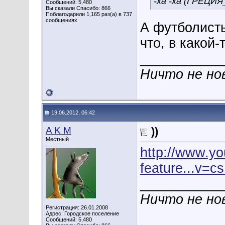
-ха -ха (ГРЕЦ
Сообщений: 5,480
Вы сказали Спасибо: 866
Поблагодарили 1,165 раз(а) в 737
сообщениях
А футболисты
что, в какой
___________
Ничто не нов
19.06.2012, 06:42
A K M
))
Местный
http://www.y
feature...v=c
___________
Ничто не нов
Регистрация: 26.01.2008
Адрес: Городское поселение
Сообщений: 5,480