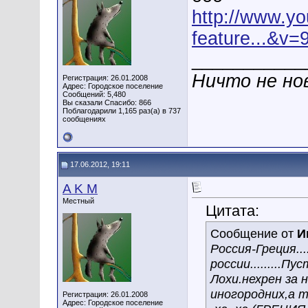
http://www.y
feature...&v
___________
Ничто не нов
Регистрация: 26.01.2008
Адрес: Городское поселение
Сообщений: 5,480
Вы сказали Спасибо: 866
Поблагодарили 1,165 раз(а) в 737
сообщениях
17.06.2012, 19:11
A K M
Местный
Цитата:
Сообщение от
И
Россия-Греция..
россии.........
Лохи.нехрен за
иногородних,а т
Регистрация: 26.01.2008
Адрес: Городское поселение