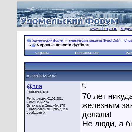
www.udomlya.ru
|
Медиа
Удомельский форум
>
Тематические разделы (Read Only)
>
Спор
мировые новости футбола
Справка
Пользователи
Ка
14.06.2012, 23:52
@nna
Пользователь
70 лет никуд
Регистрация: 01.07.2011
Сообщений: 52
железным зан
Вы сказали Спасибо: 170
Поблагодарили 9 раз(а) в 8
делали!
сообщениях
Не люди, а б