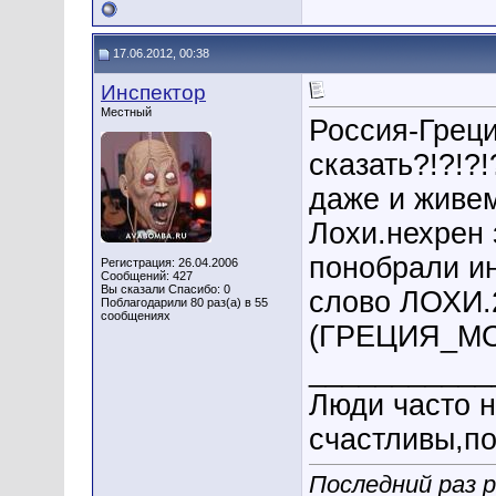
17.06.2012, 00:38
Инспектор
Местный
Россия-Греци
сказать?!?!?!
даже и живем
Лохи.нехрен 
понобрали ин
Регистрация: 26.04.2006
Сообщений: 427
Вы сказали Спасибо: 0
слово ЛОХИ.2
Поблагодарили 80 раз(а) в 55
сообщениях
(ГРЕЦИЯ_М
___________
Люди часто н
счастливы,по
Последний раз р