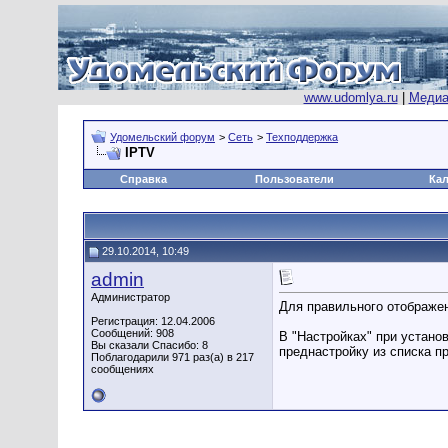
www.udomlya.ru
|
Медиа
Удомельский форум
>
Сеть
>
Техподдержка
IPTV
Справка
Пользователи
Ка
29.10.2014, 10:49
admin
Администратор
Для правильного отображе
Регистрация: 12.04.2006
Сообщений: 908
В "Настройках" при устано
Вы сказали Спасибо: 8
преднастройку из списка п
Поблагодарили 971 раз(а) в 217
сообщениях