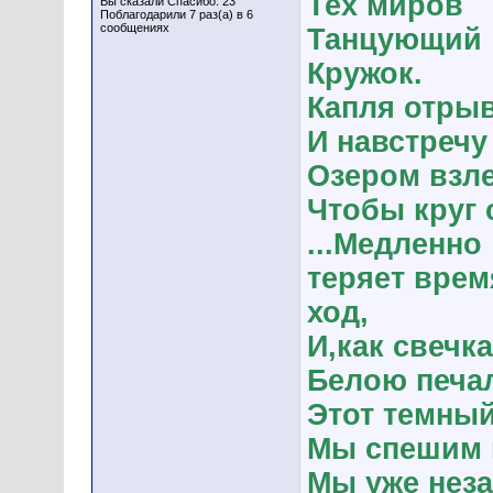
Тех миров
Вы сказали Спасибо: 23
Поблагодарили 7 раз(а) в 6
сообщениях
Танцующий
Кружок.
Капля отрыв
И навстречу
Озером взле
Чтобы круг 
...Медленно
теряет врем
ход,
И,как свечка
Белою печа
Этот темный
Мы спешим н
Мы уже неза