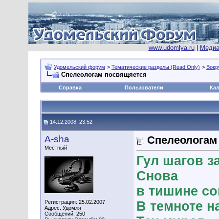
www.udomlya.ru
|
Медиа
Удомельский форум
>
Тематические разделы (Read Only)
>
Вокр
Спелеологам посвящяется
Справка
Пользователи
Ка
14.12.2008, 23:52
A-sha
Спелеологам
Местный
Гул шагов з
Снова
в тишине со
Регистрация: 25.02.2007
В темноте н
Адрес: Удомля
Сообщений: 250