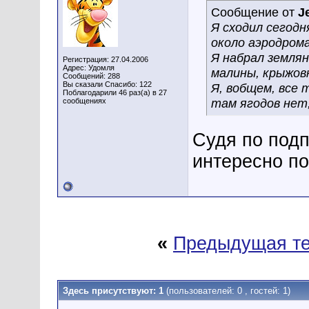
Сообщение от
J
Я сходил сегодн
около аэродрома
Я набрал землян
Регистрация: 27.04.2006
Адрес: Удомля
малины, крыжовн
Сообщений: 288
Вы сказали Спасибо: 122
Я, вобщем, все 
Поблагодарили 46 раз(а) в 27
там ягодов нет,
сообщениях
Судя по подп
интересно по
«
Предыдущая т
Здесь присутствуют: 1
(пользователей: 0 , гостей: 1)