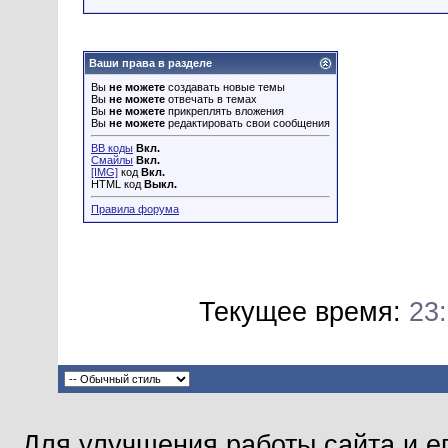
Ваши права в разделе
Вы
не можете
создавать новые темы
Вы
не можете
отвечать в темах
Вы
не можете
прикреплять вложения
Вы
не можете
редактировать свои сообщения
BB коды
Вкл.
Смайлы
Вкл.
[IMG]
код
Вкл.
HTML код
Выкл.
Правила форума
Текущее время:
23
Для улучшения работы сайта и е