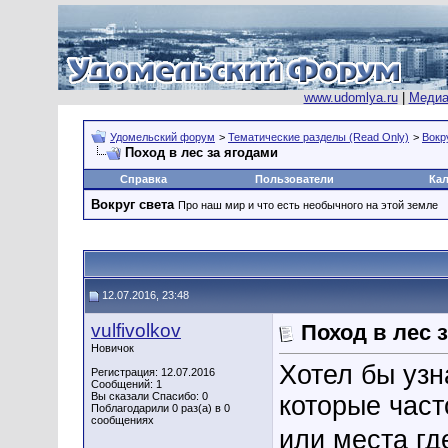
www.udomlya.ru
|
Медиа
Удомельский форум
>
Тематические разделы (Read Only)
>
Вокр
Поход в лес за ягодами
Справка
Пользователи
Ка
Вокруг света
Про наш мир и что есть необычного на этой земле
12.07.2016, 23:48
vulfivolkov
Поход в лес 
Новичок
Хотел бы узн
Регистрация: 12.07.2016
Сообщений: 1
Вы сказали Спасибо: 0
которые част
Поблагодарили 0 раз(а) в 0
сообщениях
или места гд