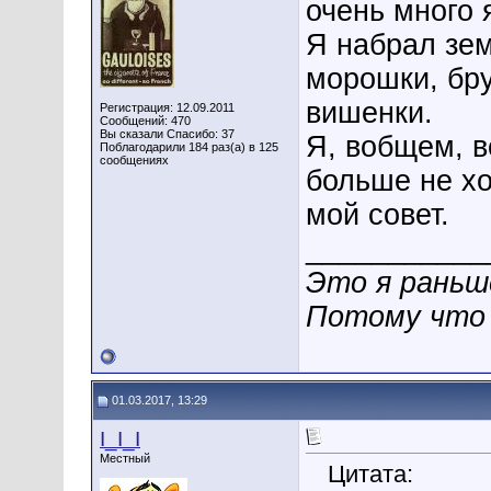
очень много 
Я набрал зем
морошки, бру
вишенки.
Регистрация: 12.09.2011
Сообщений: 470
Вы сказали Спасибо: 37
Я, вобщем, в
Поблагодарили 184 раз(а) в 125
сообщениях
больше не хо
мой совет.
___________
Это я раньше
Потому что 
01.03.2017, 13:29
I_I_I
Местный
Цитата: