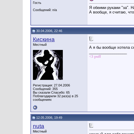
Гость
Я обеими руками "за". 
Сообщений: n/a
А вообще, я считаю, чт
30.04.2006, 22:46
Кискина
Местный
А я бы вообще хотела с
__________________
<3 puff
Регистрация: 27.04.2006
Сообщений: 355
Вы сказали Спасибо: 65
Поблагодарили 32 раз(а) в 25
сообщениях
12.05.2006, 19:49
nuta
Местный