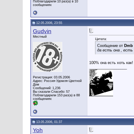
Поблагодарили 10 раз(а) в 10
сообщениях
12.05.2006, 23:55
Gudvin
Местный
Цитата:
Сообщение от
Dmb
да есть она , есть
100% она есть хоть как!
__________________
Регистрация: 03.05.2006
Адрес: Россия-Удомля-Цветной
Дом
Сообщений: 1,236
Вы сказали Спасибо: 57
Поблагодарили 153 раз(а) в 88
сообщениях
13.05.2006, 01:37
Yoh