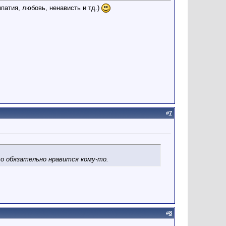
патия, любовь, ненависть и тд.)
#
7
то обязательно нравится кому-то.
#
8