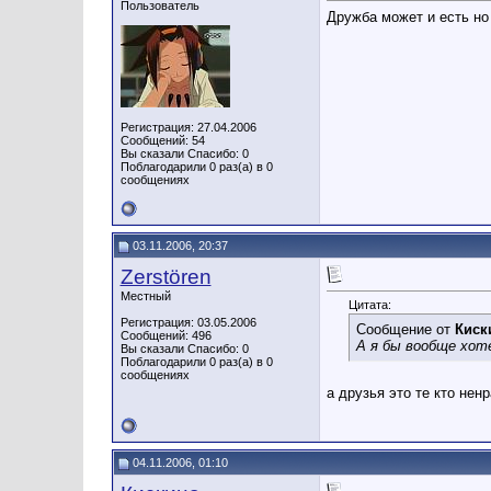
Пользователь
Дружба может и есть но 
Регистрация: 27.04.2006
Сообщений: 54
Вы сказали Спасибо: 0
Поблагодарили 0 раз(а) в 0
сообщениях
03.11.2006, 20:37
Zerstören
Местный
Цитата:
Регистрация: 03.05.2006
Сообщение от
Киск
Сообщений: 496
А я бы вообще хот
Вы сказали Спасибо: 0
Поблагодарили 0 раз(а) в 0
сообщениях
а друзья это те кто нен
04.11.2006, 01:10