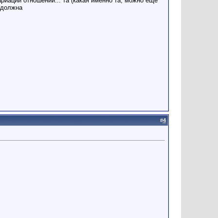
риации отношений... та (какая именно та, можно ещё
 должна
#
4