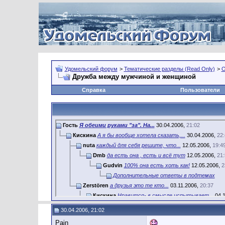
Удомельский форум
>
Тематические разделы (Read Only)
>
О
Дружба между мужчиной и женщиной
Справка
Пользователи
Гость
Я обеими руками "за". На...
30.04.2006,
21:02
Кискина
А я бы вообще хотела сказать,...
30.04.2006,
22:
nuta
каждый для себя решите, что...
12.05.2006,
19:4
Dmb
да есть она , есть и всё тут
12.05.2006,
21:
Gudvin
100% она есть хоть как!
12.05.2006,
2
Дополнительные ответы в подтемах
Zerstören
а друзья это те кто...
03.11.2006,
20:37
Кискина
Нравится- в смысле испытывает...
04.1
Светка
сколько людей столько и...
04.11.2006,
30.04.2006, 21:02
Дополнительные ответы в подтемах
Pain