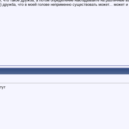
, что такое дружба, а потом определение накладывайте на различные ва
) дружба, что в моей голове неприменно существовать может... может и
 тут