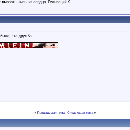
т вырвать шипы из сердца. Гельвеций К.
 была, эта дружба.
«
Предыдущая тема
|
Следующая тема
»