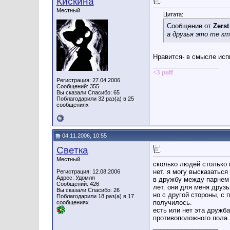
Кискина
Местный
Цитата:
Сообщение от
Zerst
а друзья это те к
Нравится- в смысле исп
__________________
<3 puff
Регистрация: 27.04.2006
Сообщений: 355
Вы сказали Спасибо: 65
Поблагодарили 32 раз(а) в 25
сообщениях
04.11.2006, 10:55
Светка
Местный
сколько людей столько и 
нет. я могу высказаться и
Регистрация: 12.08.2006
Адрес: Удомля
в дружбу между парнем 
Сообщений: 426
лет. они для меня друзь
Вы сказали Спасибо: 26
но с другой стороны, с
Поблагодарили 18 раз(а) в 17
получилось.
сообщениях
есть или нет эта дружба
противоположного пола.
__________________