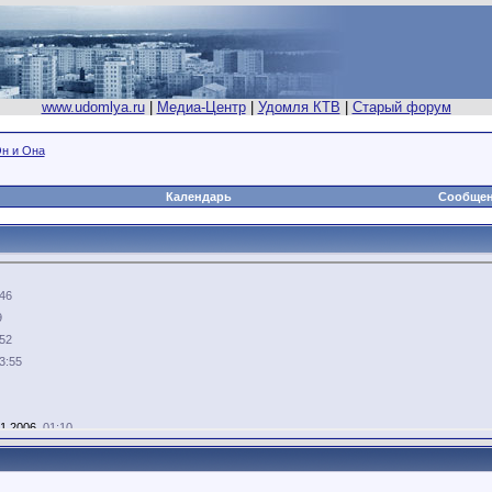
www.udomlya.ru
|
Медиа-Центр
|
Удомля КТВ
|
Старый форум
н и Она
Календарь
Сообщен
46
9
52
3:55
1.2006,
01:10
10:55