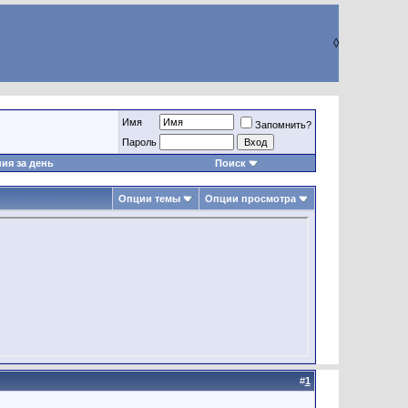
◊
Имя
Запомнить?
Пароль
ия за день
Поиск
Опции темы
Опции просмотра
#
1