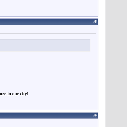
#
5
re in our city!
#
6