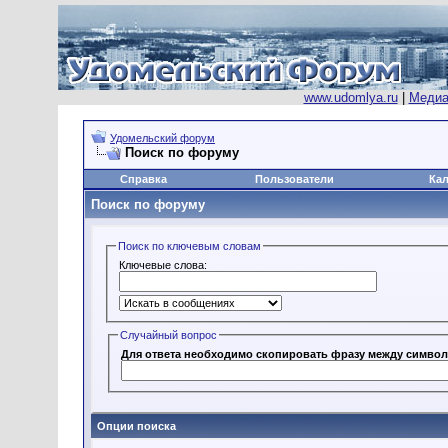
www.udomlya.ru
|
Медиа
Удомельский форум
Поиск по форуму
Справка
Пользователи
Ка
Поиск по форуму
Поиск по ключевым словам
Ключевые слова:
Случайный вопрос
Для ответа необходимо скопировать фрaзy мeждy cимвoлa
Опции поиска