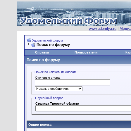
www.udomlya.ru
|
Медиа
Удомельский форум
Поиск по форуму
Справка
Пользователи
Ка
Поиск по форуму
Поиск по ключевым словам
Ключевые слова:
Случайный вопрос
Cтолицa Tвeрcкoй o6лaсти
Опции поиска