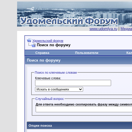
www.udomlya.ru
|
Медиа
Удомельский форум
Поиск по форуму
Справка
Пользователи
Ка
Поиск по форуму
Поиск по ключевым словам
Ключевые слова:
Случайный вопрос
Для ответа необходимо скопировать фрaзy мeждy cимвoлa
Опции поиска