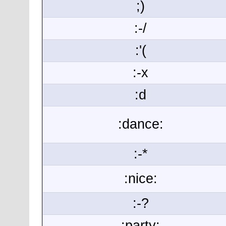
;)
:-/
:'(
:-x
:d
:dance:
:-*
:nice:
:-?
:party: