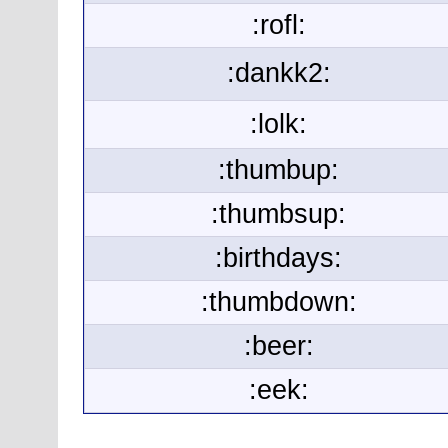
:rofl:
:dankk2:
:lolk:
:thumbup:
:thumbsup:
:birthdays:
:thumbdown:
:beer:
:eek: