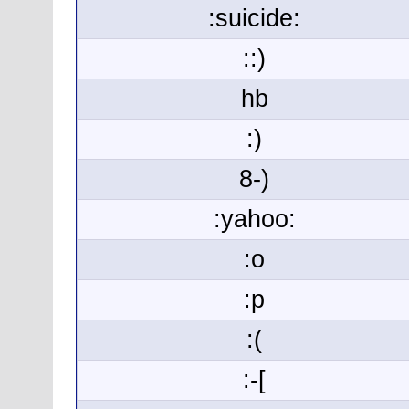
:suicide:
::)
hb
:)
8-)
:yahoo:
:o
:p
:(
:-[