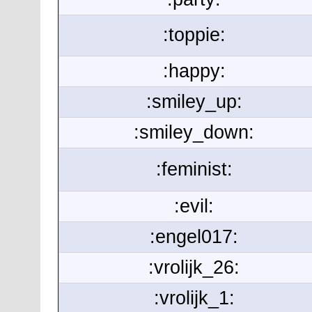
:toppie:
:happy:
:smiley_up:
:smiley_down:
:feminist:
:evil:
:engel017:
:vrolijk_26:
:vrolijk_1: