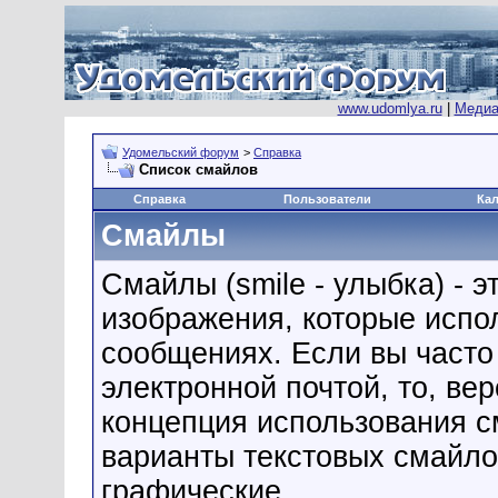
www.udomlya.ru
|
Медиа
Удомельский форум
>
Справка
Список смайлов
Справка
Пользователи
Ка
Смайлы
Смайлы (smile - улыбка) - 
изображения, которые испо
сообщениях. Если вы часто
электронной почтой, то, ве
концепция использования 
варианты текстовых смайло
графические.