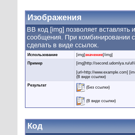
Изображения
BB код [img] позволяет вставлять
сообщения. При комбинировании с 
сделать в виде ссылок.
Использование
[img]
значение
[/img]
Пример
[img]http://second.udomlya.ru/uf
[url=http://www.example.com] [img
(В виде ссылки)
Результат
(Без ссылки)
(В виде ссылки)
Код