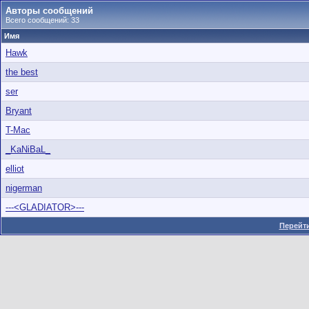
Авторы сообщений
Всего сообщений: 33
Имя
Hawk
the best
ser
Bryant
T-Mac
_KaNiBaL_
elliot
nigerman
---<GLADIATOR>---
Перейти