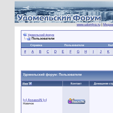
www.udomlya.ru
|
Медиа
Удомельский форум
Пользователи
Справка
Пользователи
Ка
#
A
B
C
D
E
F
G
H
I
J
K
Удомельский форум: Пользователи
Имя
Контакт
Домашняя ст
Ị=Ị AssassiN Ị=Ị
Новичок