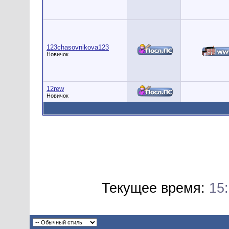
123chasovnikova123
Новичок
12rew
Новичок
Текущее время:
15