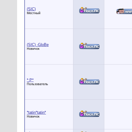
(SIC)
Местный
(SIC) -GloBe
Новичок
*:P*
Пользователь
*tatin*tatin*
Новичок