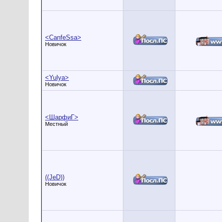
<CanfeSsa>
Новичок
<Yulya>
Новичок
<ШарфиГ>
Местный
((JeD))
Новичок