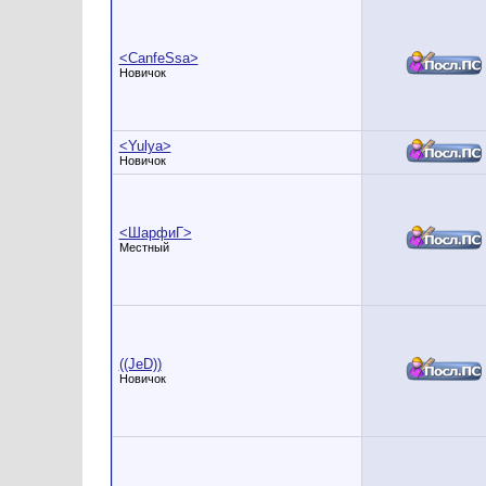
<CanfeSsa>
Новичок
<Yulya>
Новичок
<ШарфиГ>
Местный
((JeD))
Новичок