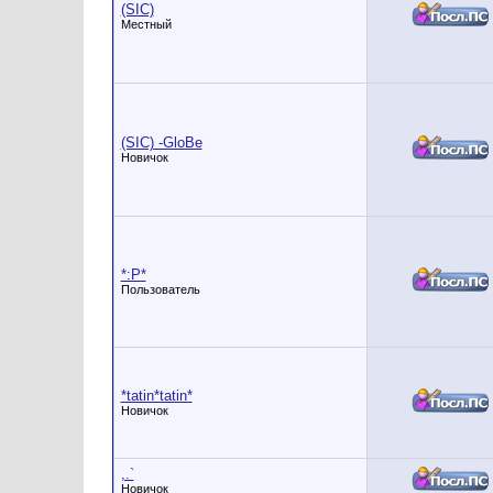
(SIC)
Местный
(SIC) -GloBe
Новичок
*:P*
Пользователь
*tatin*tatin*
Новичок
,.`
Новичок