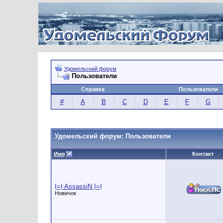
Удомельский форум
Пользователи
Справка
Пользователи
#
A
B
C
D
E
F
G
Удомельский форум: Пользователи
Имя
Контакт
Ị=Ị AssassiN Ị=Ị
Новичок