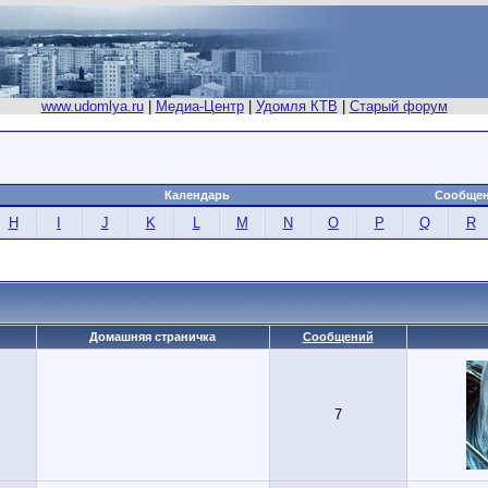
www.udomlya.ru
|
Медиа-Центр
|
Удомля КТВ
|
Старый форум
Календарь
Сообщен
H
I
J
K
L
M
N
O
P
Q
R
Домашняя страничка
Сообщений
7