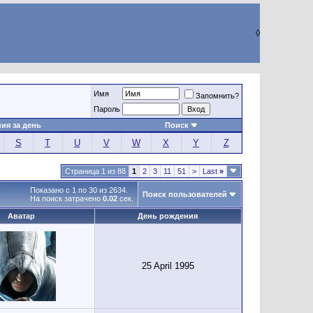
◊
Имя
Запомнить?
Пароль
ия за день
Поиск
S
T
U
V
W
X
Y
Z
Страница 1 из 88
1
2
3
11
51
>
Last
»
Показано с 1 по 30 из 2634.
Поиск пользователей
На поиск затрачено
0.02
сек.
Аватар
День рождения
25 April 1995