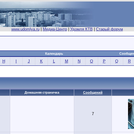
www.udomlya.ru
|
Медиа-Центр
|
Удомля КТВ
|
Старый форум
Календарь
Сообщен
H
I
J
K
L
M
N
O
P
Q
R
Домашняя страничка
Сообщений
7