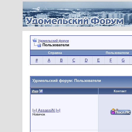
Удомельский форум
Пользователи
Справка
Пользователи
#
A
B
C
D
E
F
G
Удомельский форум: Пользователи
Имя
Контакт
Ị=Ị AssassiN Ị=Ị
Новичок