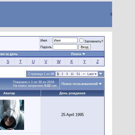
◊
Имя
Запомнить?
Пароль
ия за день
Поиск
S
T
U
V
W
X
Y
Z
Страница 1 из 88
1
2
3
11
51
>
Last
»
Показано с 1 по 30 из 2634.
Поиск пользователей
На поиск затрачено
0.02
сек.
Аватар
День рождения
25 April 1995