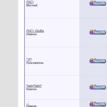
(SIC)
Местный
(SIC) -GloBe
Новичок
*:P*
Пользователь
*tatin*tatin*
Новичок
,.`
Новичок