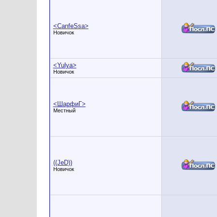
<CanfeSsa>
Новичок
<Yulya>
Новичок
<ШарфиГ>
Местный
((JeD))
Новичок