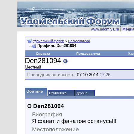
www.udomlya.ru
|
Медиа
Удомельский форум
>
Пользователи
Профиль Den281094
Справка
Пользователи
Ка
Den281094
Местный
Последняя активность:
07.10.2014
17:26
Обо мне
Статистика
Друзья
О Den281094
Биография
Я фанат и фанатом останусь!!!
Местоположение