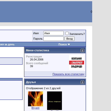
◊
Имя
Запомнить?
Пароль
ия за день
Поиск
Мини-статистика
Регистрация
26.04.2006
Всего сообщений
39
Показать всю статистику
Друзья
Отображение 2 из 2 друзей
Bryant