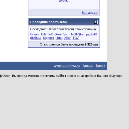
SvetiK
Все друзья
Последние посетители
Последние 10 посетителя(ей) этой страницы:
Bryant
DiGiTeX
GreenVich
NON$top
paulo18
pbi66aa
Support
t1ma
Xillor
ТОЛ
Эта страница была посещена
9,326
раз
www.udomlya.ru
-
Архив
-
Вверх
файлов. Вы всегда можете отключить файлы cookie в настройках Вашего браузера.