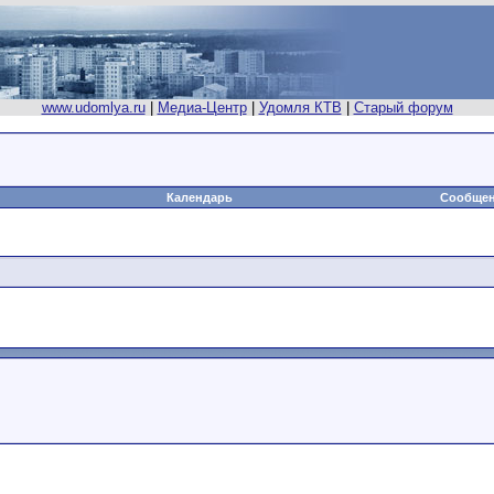
www.udomlya.ru
|
Медиа-Центр
|
Удомля КТВ
|
Старый форум
Календарь
Сообщен