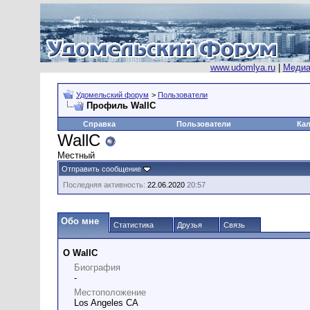
www.udomlya.ru
|
Медиа
Удомельский форум
>
Пользователи
Профиль WallC
Справка
Пользователи
Ка
WallC
Местный
Отправить сообщение
Последняя активность:
22.06.2020
20:57
Обо мне
Статистика
Друзья
Связь
О WallC
Биография
-
Местоположение
Los Angeles CA