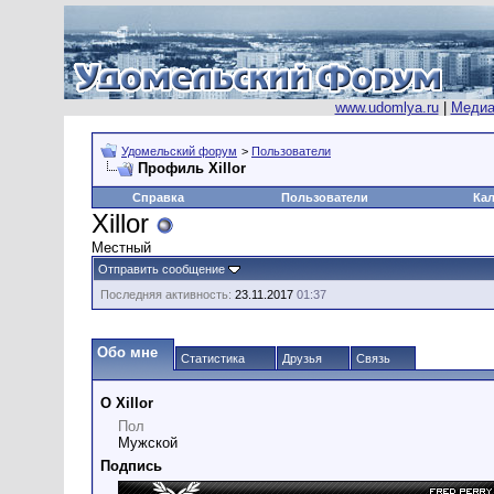
www.udomlya.ru
|
Медиа
Удомельский форум
>
Пользователи
Профиль Xillor
Справка
Пользователи
Ка
Xillor
Местный
Отправить сообщение
Последняя активность:
23.11.2017
01:37
Обо мне
Статистика
Друзья
Связь
О Xillor
Пол
Мужской
Подпись