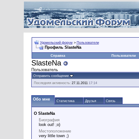
Удомельский форум
>
Пользователи
Профиль SlasteNa
Справка
Пользователи
SlasteNa
Пользователь
Отправить сообщение
Последняя активность:
27.11.2011
17:14
Обо мне
Статистика
Друзья
Связь
О SlasteNa
Биография
look out! ;о)
Местоположение
very little town ;)