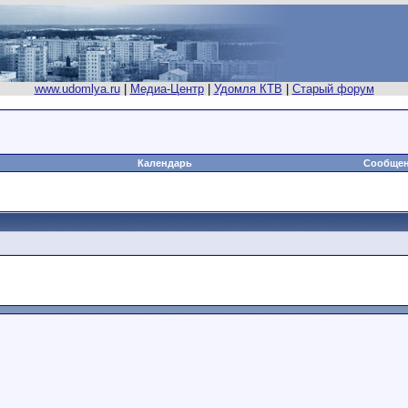
www.udomlya.ru
|
Медиа-Центр
|
Удомля КТВ
|
Старый форум
Календарь
Сообщен