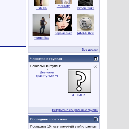
PaNiKa!))
Fish-Ka
Dimon Guki!
Карамелька
[AMATORY]
murmo4ka
Все друзья
Членство в группах
Социальные группы:
(2)
Девчонки
красотульки =)
Я - ПАНК
Вступить в социальные группы
Последние посетители
Последние 10 посетителя(ей) этой страницы: