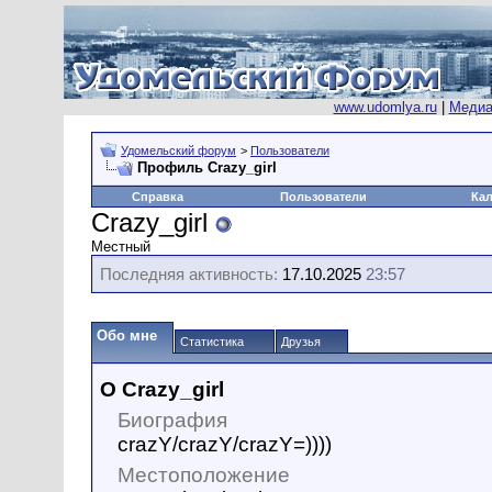
www.udomlya.ru
|
Медиа
Удомельский форум
>
Пользователи
Профиль Crazy_girl
Справка
Пользователи
Ка
Crazy_girl
Местный
Последняя активность:
17.10.2025
23:57
Обо мне
Статистика
Друзья
О Crazy_girl
Биография
crazY/crazY/crazY=))))
Местоположение