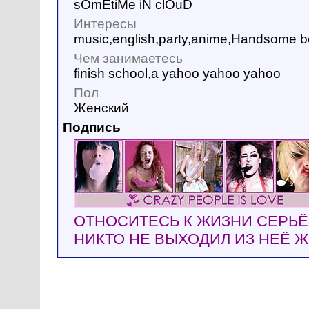
sOmEtiMe iN clOuD
Интересы
music,english,party,anime,Handsome bo
Чем занимаетесь
finish school,a yahoo yahoo yahoo
Пол
Женский
Подпись
ОТНОСИТЕСЬ К ЖИЗНИ СЕРЬ
НИКТО НЕ ВЫХОДИЛ ИЗ НЕЁ ЖИ