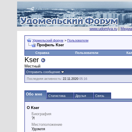
www.udomlya.ru
|
Медиа
Удомельский форум
>
Пользователи
Профиль Kser
Справка
Пользователи
Ка
Kser
Местный
Отправить сообщение
Последняя активность:
22.11.2020
05:16
Обо мне
Статистика
Друзья
Связь
О Kser
Биография
?!
Местоположение
Удомля