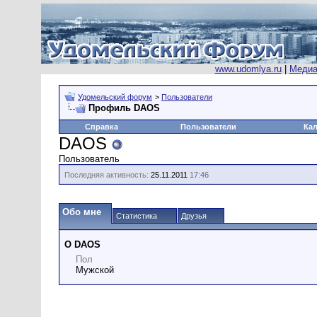
www.udomlya.ru
|
Медиа
Удомельский форум
>
Пользователи
Профиль DAOS
Справка
Пользователи
Ка
DAOS
Пользователь
Последняя активность:
25.11.2011
17:46
Обо мне
Статистика
Друзья
О DAOS
Пол
Мужской