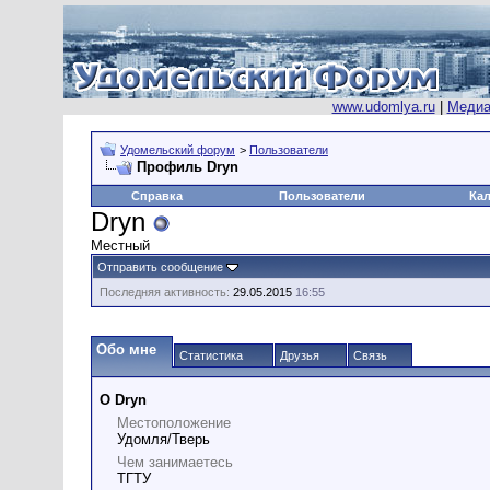
www.udomlya.ru
|
Медиа
Удомельский форум
>
Пользователи
Профиль Dryn
Справка
Пользователи
Ка
Dryn
Местный
Отправить сообщение
Последняя активность:
29.05.2015
16:55
Обо мне
Статистика
Друзья
Связь
О Dryn
Местоположение
Удомля/Тверь
Чем занимаетесь
ТГТУ