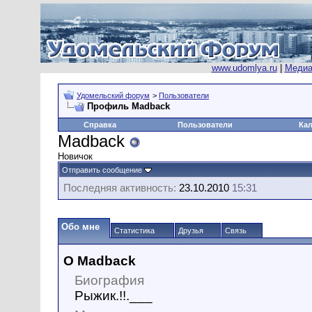
www.udomlya.ru
|
Медиа
Удомельский форум
>
Пользователи
Профиль Madback
Справка
Пользователи
Ка
Madback
Новичок
Отправить сообщение
Последняя активность:
23.10.2010
15:31
Обо мне
Статистика
Друзья
Связь
О Madback
Биография
Рыжик.!!.___