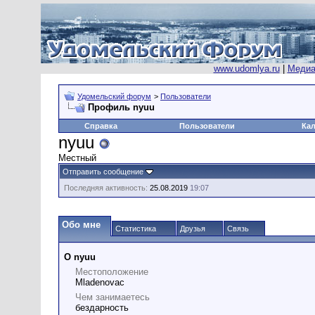
www.udomlya.ru
|
Медиа
Удомельский форум
>
Пользователи
Профиль nyuu
Справка
Пользователи
Ка
nyuu
Местный
Отправить сообщение
Последняя активность:
25.08.2019
19:07
Обо мне
Статистика
Друзья
Связь
О nyuu
Местоположение
Mladenovac
Чем занимаетесь
бездарность