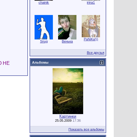
chainik
irina1
PaNiKa!))
Snug
Венька
Все друзья
О НЕ
Альбомы
Картинки
25.05.2009
17:36
Показать все альбомы