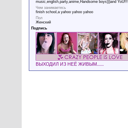
music,english,party,anime,Handsome boys)))and YoU!!!
Чем занимаетесь
finish school,a yahoo yahoo yahoo
Пол
Женский
Подпись
ВЫХОДИЛ ИЗ НЕЁ ЖИВЫМ......