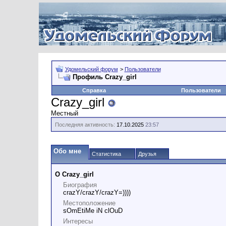
Удомельский форум
>
Пользователи
Профиль Crazy_girl
Справка
Пользователи
Crazy_girl
Местный
Последняя активность:
17.10.2025
23:57
Обо мне
Статистика
Друзья
О Crazy_girl
Биография
crazY/crazY/crazY=))))
Местоположение
sOmEtiMe iN clOuD
Интересы