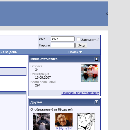
◊
Имя
Запомнить?
Пароль
ия за день
Поиск
Мини-статистика
Возраст
34
Регистрация
13.09.2007
Всего сообщений
294
Показать всю статистику
Друзья
Отображение 6 из 89 друзей
R@ym@N