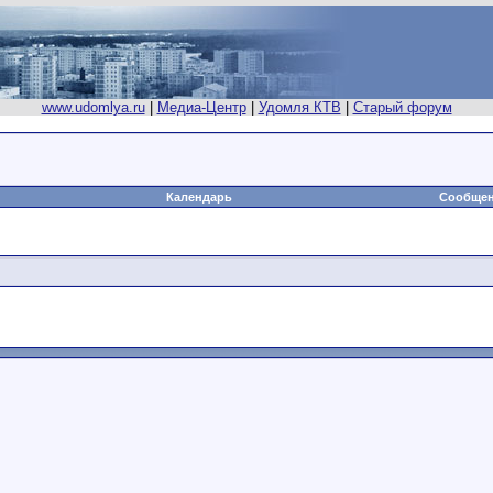
www.udomlya.ru
|
Медиа-Центр
|
Удомля КТВ
|
Старый форум
Календарь
Сообщен