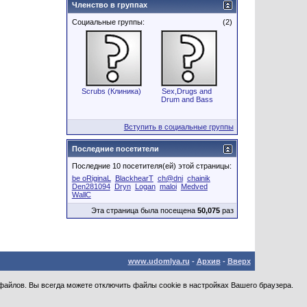
Членство в группах
Социальные группы:
(2)
Scrubs (Клиника)
Sex,Drugs and
Drum and Bass
Вступить в социальные группы
Последние посетители
Последние 10 посетителя(ей) этой страницы:
be oRiginaL
BlackhearT
ch@dni
chainik
Den281094
Dryn
Logan
maloi
Medved
WallC
Эта страница была посещена
50,075
раз
www.udomlya.ru
-
Архив
-
Вверх
файлов. Вы всегда можете отключить файлы cookie в настройках Вашего браузера.