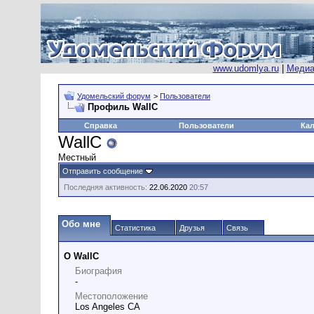
www.udomlya.ru
|
Медиа
Удомельский форум
>
Пользователи
Профиль WallC
Справка
Пользователи
Ка
WallC
Местный
Отправить сообщение
Последняя активность:
22.06.2020
20:57
Обо мне
Статистика
Друзья
Связь
О WallC
Биография
-
Местоположение
Los Angeles CA