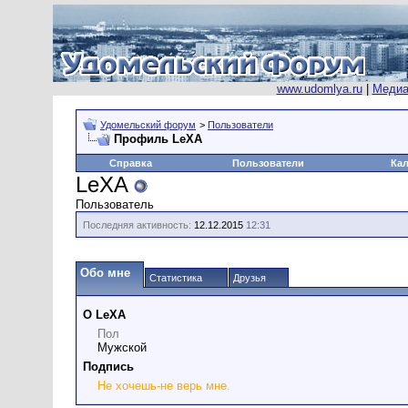
www.udomlya.ru
|
Медиа
Удомельский форум
>
Пользователи
Профиль LeXA
Справка
Пользователи
Ка
LeXA
Пользователь
Последняя активность:
12.12.2015
12:31
Обо мне
Статистика
Друзья
О LeXA
Пол
Мужской
Подпись
Не хочешь-не верь мне.