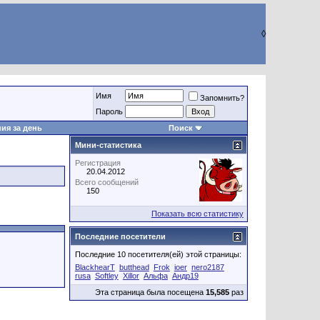
◊
Имя
Запомнить?
Пароль
ия за день
Поиск
Мини-статистика
Регистрация
20.04.2012
Всего сообщений
150
Показать всю статистику
Последние посетители
Последние 10 посетителя(ей) этой страницы:
BlackhearT
butthead
Frok
ioer
nero2187
rusa
Softley
Xillor
Альфа
Андр19
Эта страница была посещена
15,585
раз