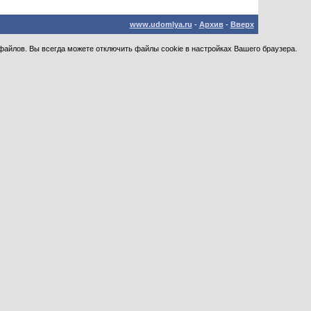
www.udomlya.ru
-
Архив
-
Вверх
файлов. Вы всегда можете отключить файлы cookie в настройках Вашего браузера.