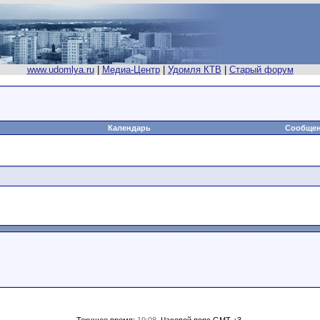
www.udomlya.ru
|
Медиа-Центр
|
Удомля КТВ
|
Старый форум
Календарь
Сообщен