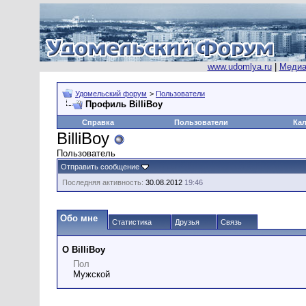
www.udomlya.ru
|
Медиа
Удомельский форум
>
Пользователи
Профиль BilliBoy
Справка
Пользователи
Ка
BilliBoy
Пользователь
Отправить сообщение
Последняя активность:
30.08.2012
19:46
Обо мне
Статистика
Друзья
Связь
О BilliBoy
Пол
Мужской