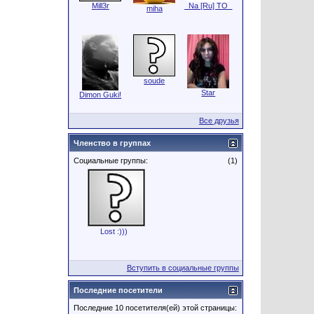
Mill3r
_Na [Ru] TO_
miha
soude
Star
Dimon Guki!
Все друзья
Членство в группах
Социальные группы:
(1)
Lost :)))
Вступить в социальные группы
Последние посетители
Последние 10 посетителя(ей) этой страницы: