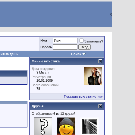
◊
Имя
Запомнить?
Пароль
ия за день
Поиск
Мини-статистика
Дата рождения
9 March
Регистрация
20.01.2009
Всего сообщений
78
Показать всю статистику
Друзья
Отображение 6 из 13 друзей