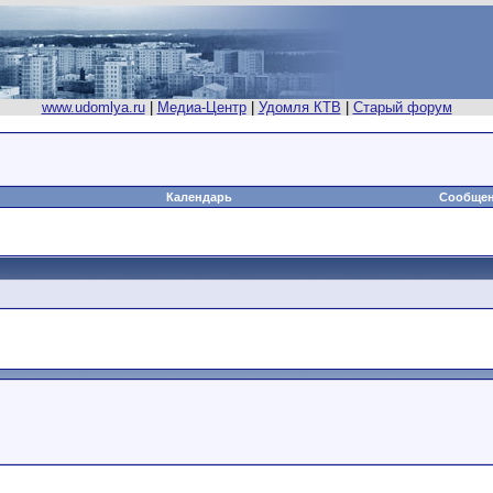
www.udomlya.ru
|
Медиа-Центр
|
Удомля КТВ
|
Старый форум
Календарь
Сообщен