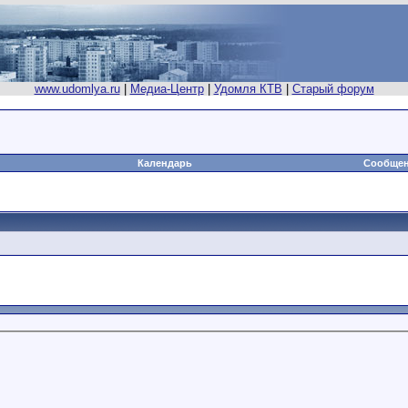
www.udomlya.ru
|
Медиа-Центр
|
Удомля КТВ
|
Старый форум
Календарь
Сообщен