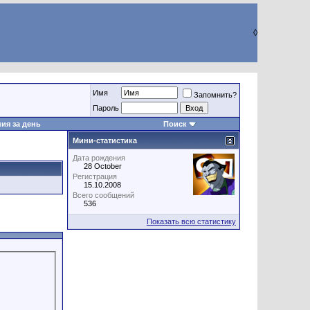
◊
Имя
Запомнить?
Пароль
ия за день
Поиск
Мини-статистика
Дата рождения
28 October
Регистрация
15.10.2008
Всего сообщений
536
Показать всю статистику