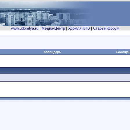
www.udomlya.ru
|
Медиа-Центр
|
Удомля КТВ
|
Старый форум
Календарь
Сообщен