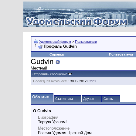
Удомельский форум
>
Пользователи
Профиль Gudvin
Справка
Пользователи
Gudvin
Местный
Отправить сообщение
Последняя активность:
30.12.2012
03:29
Обо мне
Статистика
Друзья
Связь
О Gudvin
Биография
Торгую Ураном!
Местоположение
Россия-Удомля-Цветной Дом