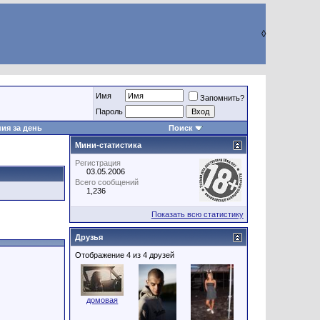
◊
Имя
Запомнить?
Пароль
ия за день
Поиск
Мини-статистика
Регистрация
03.05.2006
Всего сообщений
1,236
Показать всю статистику
Друзья
Отображение 4 из 4 друзей
домовая