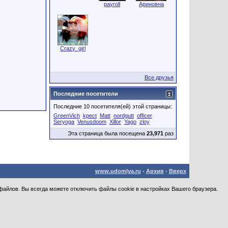
payroll
Ариновна
Crazy_girl
Все друзья
Последние посетители
Последние 10 посетителя(ей) этой страницы:
GreenVich
kpect
Matt
nordgutt
officer
Seryoga
Venusdoom
Xillor
Yago
zloy
Эта страница была посещена
23,971
раз
www.udomlya.ru
-
Архив
-
Вверх
файлов. Вы всегда можете отключить файлы cookie в настройках Вашего браузера.