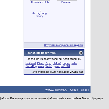
Alternative club
Dotaaaa
the big bang
theory
Вступить в социальные группы
Последние посетители
Последние 10 посетителя(ей) этой страницы:
butthead
DizeL
Dryn
HeLioS
Logan
miha
SilverBug
usav
WallC
дмитрий1984
Эта страница была посещена
27,686
раз
www.udomlya.ru
-
Архив
-
Вверх
файлов. Вы всегда можете отключить файлы cookie в настройках Вашего браузера.