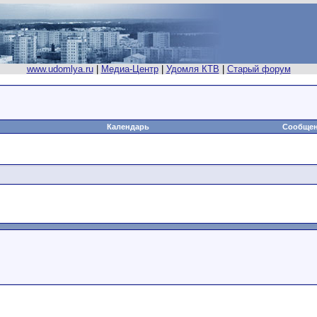
www.udomlya.ru
|
Медиа-Центр
|
Удомля КТВ
|
Старый форум
Календарь
Сообщен