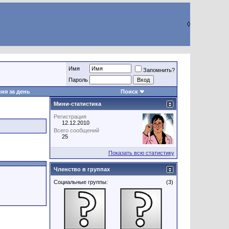
◊
Имя
Запомнить?
Пароль
ия за день
Поиск
Мини-статистика
Регистрация
12.12.2010
Всего сообщений
25
Показать всю статистику
Членство в группах
Социальные группы:
(3)