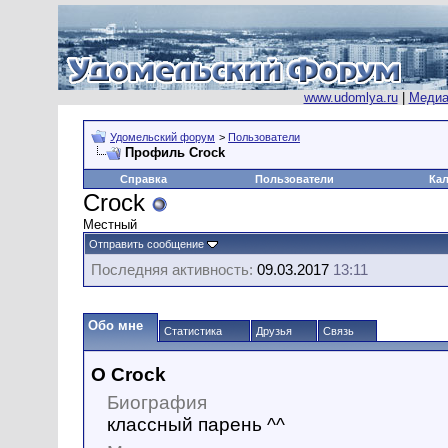
www.udomlya.ru
|
Медиа
Удомельский форум
>
Пользователи
Профиль Crock
Справка
Пользователи
Ка
Crock
Местный
Отправить сообщение
Последняя активность:
09.03.2017
13:11
Обо мне
Статистика
Друзья
Связь
О Crock
Биография
классный парень ^^