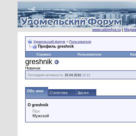
www.udomlya.ru
|
Медиа
Удомельский форум
>
Пользователи
Профиль greshnik
Справка
Пользователи
Ка
greshnik
Новичок
Последняя активность:
25.04.2016
12:12
Обо мне
Статистика
Друзья
О greshnik
Пол
Мужской