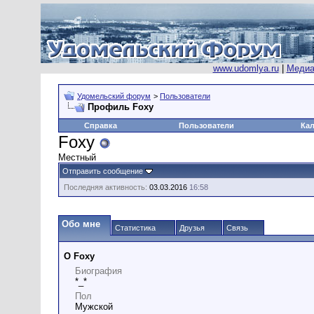
www.udomlya.ru
|
Медиа
Удомельский форум
>
Пользователи
Профиль Foxy
Справка
Пользователи
Ка
Foxy
Местный
Отправить сообщение
Последняя активность:
03.03.2016
16:58
Обо мне
Статистика
Друзья
Связь
О Foxy
Биография
*_*
Пол
Мужской