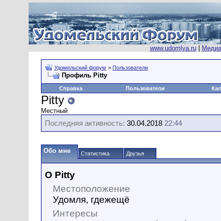
www.udomlya.ru
|
Медиа
Удомельский форум
>
Пользователи
Профиль Pitty
Справка
Пользователи
Ка
Pitty
Местный
Последняя активность:
30.04.2018
22:44
Обо мне
Статистика
Друзья
О Pitty
Местоположение
Удомля, гдежещё
Интересы